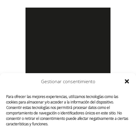
PENSAMIENTO SUR(B)TERRÁNEO
Gestionar consentimiento
Design
Producción Gráfica
Para ofrecer las mejores experiencias, utilizamos tecnologías como las
cookies para almacenar y/o acceder a la información del dispositivo.
Consentir estas tecnologías nos permitirá procesar datos como el
comportamiento de navegación o identificadores únicos en este sitio. No
consentir o retirar el consentimiento puede afectar negativamente a ciertas
características y funciones.