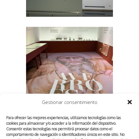
CÓRDOBA REFLEJO DE ROMA
Exposiciones
BRONCE, PLATA Y ALMAGRA EN LA
CÓRDOBA ALMOHADE
Gestionar consentimiento
Exposiciones
Para ofrecer las mejores experiencias, utilizamos tecnologías como las
cookies para almacenar y/o acceder a la información del dispositivo.
Consentir estas tecnologías nos permitirá procesar datos como el
comportamiento de navegación o identificadores únicos en este sitio. No