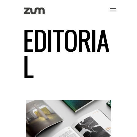
EDITORIA
L