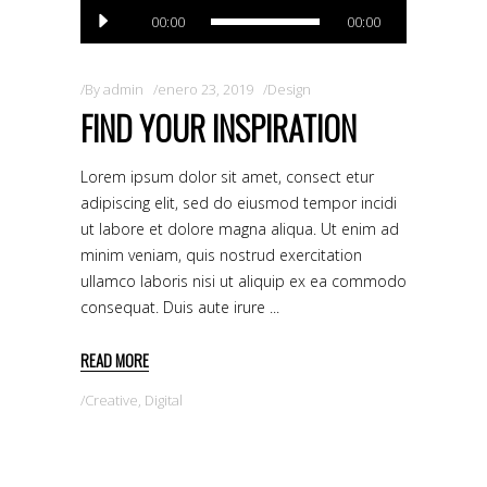
Reproductor
00:00
00:00
de
audio
By
admin
enero 23, 2019
Design
FIND YOUR INSPIRATION
Lorem ipsum dolor sit amet, consect etur
adipiscing elit, sed do eiusmod tempor incidi
ut labore et dolore magna aliqua. Ut enim ad
minim veniam, quis nostrud exercitation
ullamco laboris nisi ut aliquip ex ea commodo
consequat. Duis aute irure
READ MORE
Creative
,
Digital