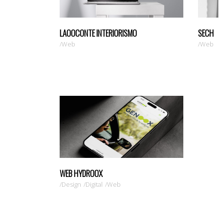
LAOOCONTE INTERIORISMO
SECH
Web
Web
WEB HYDROOX
Design
Digital
Web