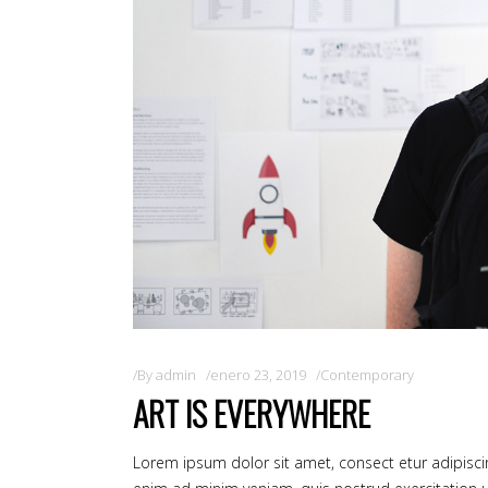
By
admin
enero 23, 2019
Contemporary
ART IS EVERYWHERE
Lorem ipsum dolor sit amet, consect etur adipisci