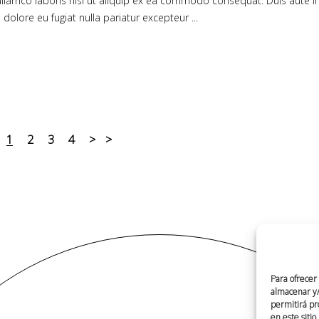
llamco laboris nisi ut aliquip ex ea commodo consequat. Duis aute i
m dolore eu fugiat nulla pariatur excepteur
1
2
3
4
Para ofrecer
almacenar y/o
permitirá pr
en este siti