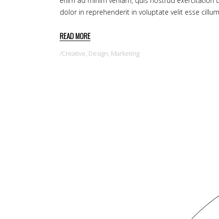
enim ad minim veniam, quis nostrud exercitation u
dolor in reprehenderit in voluptate velit esse cillu
READ MORE
Creative
,
Design
,
Marketing