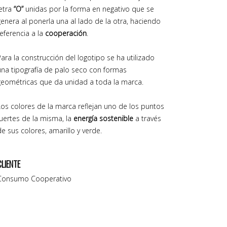
letra
“O”
unidas por la forma en negativo que se
genera al ponerla una al lado de la otra, haciendo
referencia a la
cooperación
.
Para la construcción del logotipo se ha utilizado
una tipografía de palo seco con formas
geométricas que da unidad a toda la marca.
Los colores de la marca reflejan uno de los puntos
fuertes de la misma, la
energía sostenible
a través
de sus colores, amarillo y verde.
CLIENTE
Consumo Cooperativo