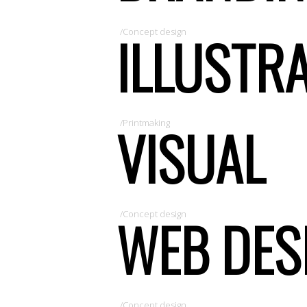
ILLUSTR
/Concept design
VISUAL
/Printmaking
WEB DES
/Concept design
/Concept design