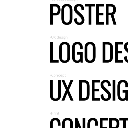
POSTER
LOGO DE
/UX design
UX DESI
/Concept
CONCEP
/Print