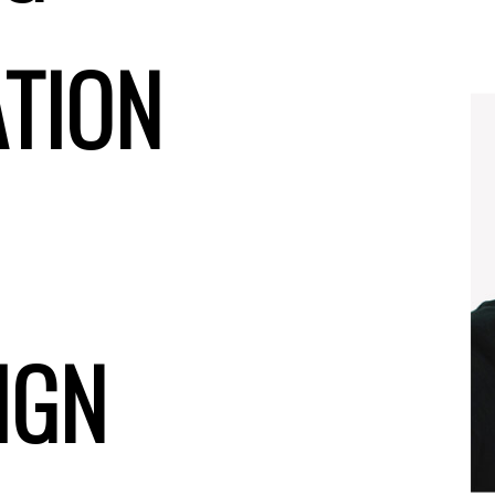
ATION
IGN