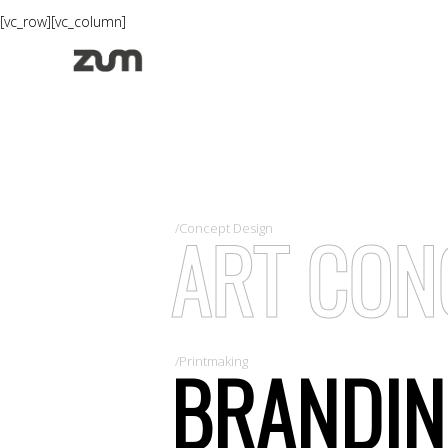
[vc_row][vc_column]
ART CON
/Concept Design
BRANDI
/Printmaking