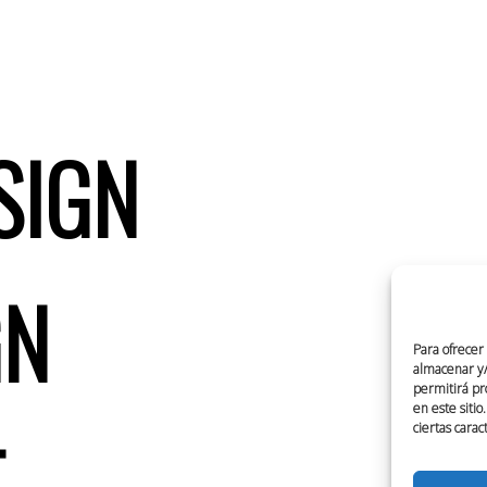
SIGN
GN
Para ofrecer
almacenar y/o
permitirá pr
en este siti
T
ciertas carac