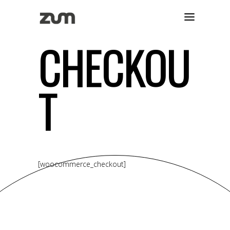
CHECKOU
T
[woocommerce_checkout]